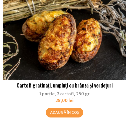
Cartofi gratinați, umpluți cu brânză și verdețuri
1 porție, 2 cartofi, 250 gr
28,00
lei
ADAUGĂ ÎN COȘ