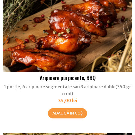
Aripioare pui picante, BBQ
1 porție, 6 aripioare segmentate sau 3 aripioare duble(350 gr
crud)
35,00
lei
ADAUGĂ ÎN COȘ