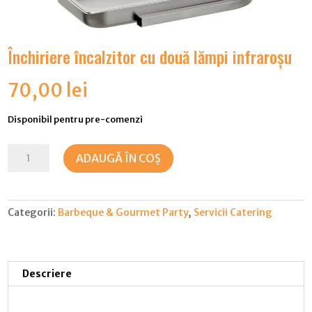
Închiriere încalzitor cu două lămpi infraroșu
70,00
lei
Disponibil pentru pre-comenzi
Cantitate
ADAUGĂ ÎN COȘ
Închiriere
încalzitor
cu
Categorii:
Barbeque & Gourmet Party
,
Servicii Catering
două
lămpi
infraroșu
Descriere