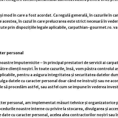
lași mod în care a fost acordat. Ca regulă generală, în cazurile î
cestea, în cazul în care prelucrarea este strict necesară în vede
te prin dispozițiile legale aplicabile, carpathian-gourmet.ro. va 
ter personal
oastre împuternicite – în principal prestatori de servicii ai carp
ătre clienții noștri. În toate cazurile, însă, vom păstra controlu
licabile, pentru a asigura integritatea și securitatea datelor du
ulga datele cu caracter personal doar când ne instruiți sau ne aco
ale să procedăm astfel, sau astfel cum se impune în vederea invest
er personal, am implementat măsuri tehnice și organizatorice pen
durile noastre interne cu privire la stocarea, divulgarea și acces
date cu caracter personal, acelea alea contractorilor noștri sau î