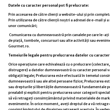
Datele cu caracter personal pot fi prelucrate:
Prin accesarea de către clienți a website-ului și prin complet
Prin utilizarea de către clienții noștri a adresei de e-mail 
unor comunicări;
Comunicarea cu dumneavoastră prin canalele pe care le-ați ap
de piață, tombole, concursuri sau alte activități sau evenim
Gourmet.ro.
Temeiurile legale pentru prelucrarea datelor cu caracter
Orice operațiune care echivalează cu o prelucrare (colectare,
distrugere) a datelor dumneavoastră cu caracter personal va f
obligații legale; Prelucrarea este efectuată în temeiul consi
dumneavoastră sau ale altei persoane fizice; Prelucrarea este
sau drepturile și libertățile dumneavoastră fundamentale pr
prealabil și explicit pentru prelucrarea unor categorii spec
să vă retrageți consimțământul privind materialele de market
evenimente. În orice moment, aveți dreptul de a vă retrag
consimțământului de dinaintea retragerii acestuia. În veder