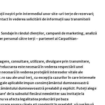
ții noștri prin intermediul unor site-uri terțe de rezervari;
tact în vederea solicitării de informații sau transmiterii
 Sondaje în rândul clienților, campanii de marketing, analiză
r personal către terți – parteneri ai Carpathian-
agere, consultare, utilizare, divulgare prin transmitere,
Prelucrarea este necesară în vederea respectării unei
necesară în vederea protejării intereselor vitale ale
 sau ale unui terț, cu excepția cazurilor în care interesele
le legale aplicabile impun consimțământul dumneavoastră
mțământului dumneavoastră prealabil și explicit. Puteți alege
’ de la subsolul fiecărui newsletter sau invitație la
va afecta legalitatea prelucrării pe baza
rare asupra căreia ați consimțit în prealabil, vă rugăm să