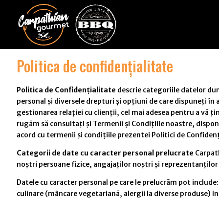
Politica de confidențialitate
Politica de Confidențialitate
descrie categoriile datelor dum
personal și diversele drepturi și opțiuni de care dispuneți în
gestionarea relației cu clienții, cel mai adesea pentru a vă ț
rugăm să consultați și Termenii și Condițiile noastre, dispo
acord cu termenii și condițiile prezentei Politici de Confidenți
Categorii de date cu caracter personal prelucrate
Carpath
noștri persoane fizice, angajaților noștri și reprezentanților
Datele cu caracter personal pe care le prelucrăm pot include
culinare (mâncare vegetariană, alergii la diverse produse) Inf