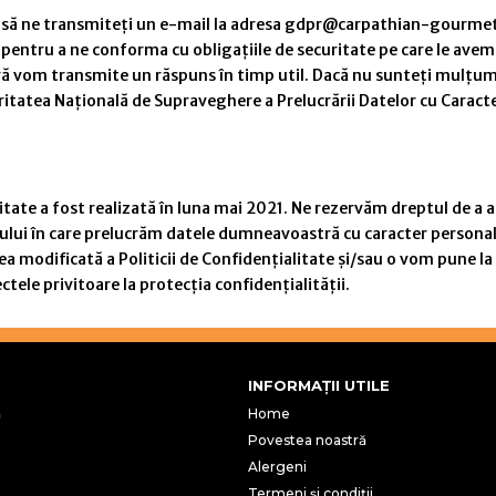
m să ne transmiteți un e-mail la adresa gdpr@carpathian-gourmet.r
 pentru a ne conforma cu obligațiile de securitate pe care le avem
și vă vom transmite un răspuns în timp util. Dacă nu sunteți mulțu
oritatea Națională de Supraveghere a Prelucrării Datelor cu Carac
itate a fost realizată în luna mai 2021. Ne rezervăm dreptul de a a
ului în care prelucrăm datele dumneavoastră cu caracter personal sa
ea modificată a Politicii de Confidențialitate și/sau o vom pune 
ele privitoare la protecția confidențialității.
INFORMAȚII UTILE
ă
Home
Povestea noastră
Alergeni
Termeni și condiții