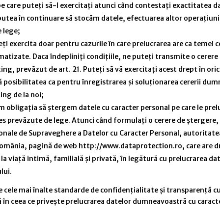
 pe care puteți să-l exercitați atunci când contestați exactitatea d
 putea în continuare să stocăm datele, efectuarea altor operațiun
 lege;
puteți exercita doar pentru cazurile în care prelucrarea are ca te
zate. Daca îndepliniți condițiile, ne puteți transmite o cerere de
ting, prevăzut de art. 21. Puteți să vă exercitați acest drept în
tă posibilitatea ca pentru înregistrarea și soluționarea cererii du
ing de la noi;
vem obligația să ștergem datele cu caracter personal pe care le p
res prevăzute de lege. Atunci când formulați o cerere de ștergere,
ionale de Supraveghere a Datelor cu Caracter Personal, autoritate
mânia, pagină de web http://www.dataprotection.ro, care are drep
a viaţă intimă, familială şi privată, în legătură cu prelucrarea dat
lui.
 mai înalte standarde de confidențialitate și transparență cu pr
 în ceea ce privește prelucrarea datelor dumneavoastră cu caracter