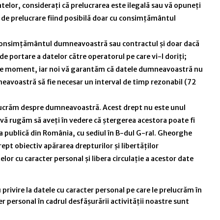
atelor, considerați că prelucrarea este ilegală sau vă opuneți
i de prelucrare fiind posibilă doar cu consimțământul
mei consimțământul dumneavoastră sau contractul și doar dacă
 portare a datelor către operatorul pe care vi-l doriți;
 orice moment, iar noi vă garantăm că datele dumneavoastră nu
mneavoastră să fie necesar un interval de timp rezonabil (72
relucrăm despre dumneavoastră. Acest drept nu este unul
 vă rugăm să aveți în vedere că ștergerea acestora poate fi
a publică din România, cu sediul în B-dul G-ral. Gheorghe
t obiectiv apărarea drepturilor şi libertăţilor
elor cu caracter personal şi libera circulaţie a acestor date
ivire la datele cu caracter personal pe care le prelucrăm în
 personal în cadrul desfășurării activității noastre sunt