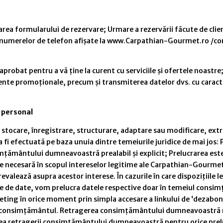
area formularului de rezervare; Urmare a rezervării făcute de clien
și a numerelor de telefon afișate la www.Carpathian-Gourmet.ro /con
robat pentru a vă ține la curent cu serviciile și ofertele noastre;
ente promoționale, precum și transmiterea datelor dvs. cu caracte
 personal
 stocare, înregistrare, structurare, adaptare sau modificare, extr
i efectuată pe baza unuia dintre temeiurile juridice de mai jos: 
mțământului dumneavoastră prealabil și explicit; Prelucrarea este 
 necesară în scopul intereselor legitime ale Carpathian-Gourmet.ro
evalează asupra acestor interese. În cazurile în care dispoziții
iale de date, vom prelucra datele respective doar în temeiul consi
ing în orice moment prin simpla accesare a linkului de ‘dezabonare
e consimțământul. Retragerea consimțământului dumneavoastră nu 
ea retragerii consimțământului dumneavoastră pentru orice preluc