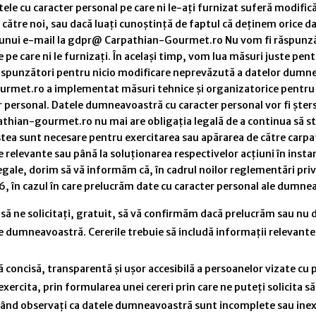
datele cu caracter personal pe care ni le-ați furnizat suferă modi
e către noi, sau dacă luați cunoștință de faptul că deținem orice da
nui e-mail la gdpr@ Carpathian-Gourmet.ro Nu vom fi răspunzăto
e care ni le furnizați. În același timp, vom lua măsuri juste pentr
ăspunzători pentru nicio modificare neprevăzută a datelor dumnea
met.ro a implementat măsuri tehnice și organizatorice pentru or
 personal. Datele dumneavoastră cu caracter personal vor fi șter
arpathian-gourmet.ro nu mai are obligația legală de a continua să 
tea sunt necesare pentru exercitarea sau apărarea de către carp
nție relevante sau până la soluționarea respectivelor acțiuni în in
egale, dorim să vă informăm că, în cadrul noilor reglementări pri
, în cazul în care prelucrăm date cu caracter personal ale dumne
i să ne solicitați, gratuit, să vă confirmăm dacă prelucrăm sau nu
pre dumneavoastră. Cererile trebuie să includă informații relevant
oncisă, transparentă și ușor accesibilă a persoanelor vizate cu pr
ți exercita, prin formularea unei cereri prin care ne puteți solicita
când observați ca datele dumneavoastră sunt incomplete sau inex