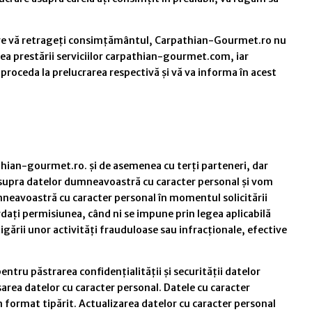
n care vă retrageți consimțământul, Carpathian-Gourmet.ro nu
rea prestării serviciilor carpathian-gourmet.com, iar
proceda la prelucrarea respectivă și vă va informa în acest
athian-gourmet.ro. și de asemenea cu terți parteneri, dar
l asupra datelor dumneavoastră cu caracter personal și vom
mneavoastră cu caracter personal în momentul solicitării
rdați permisiunea, când ni se impune prin legea aplicabilă
igării unor activități frauduloase sau infracționale, efective
tru păstrarea confidențialității și securității datelor
area datelor cu caracter personal. Datele cu caracter
n format tipărit. Actualizarea datelor cu caracter personal