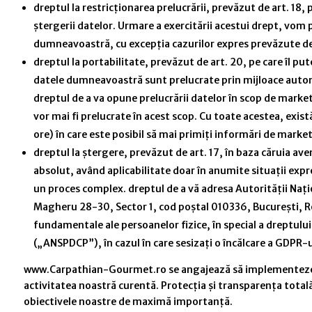
dreptul la restricționarea prelucrării, prevăzut de art. 18,
ștergerii datelor. Urmare a exercitării acestui drept, vom
dumneavoastră, cu excepția cazurilor expres prevăzute de
dreptul la portabilitate, prevăzut de art. 20, pe care îl 
datele dumneavoastră sunt prelucrate prin mijloace automati
dreptul de a va opune prelucrării datelor în scop de marke
vor mai fi prelucrate în acest scop. Cu toate acestea, exis
ore) în care este posibil să mai primiți informări de market
dreptul la ștergere, prevăzut de art. 17, în baza căruia a
absolut, având aplicabilitate doar în anumite situații exp
un proces complex. dreptul de a vă adresa Autorității Naț
Magheru 28-30, Sector 1, cod poștal 010336, București, Ro
fundamentale ale persoanelor fizice, în special a dreptului l
(„ANSPDCP”), în cazul în care sesizați o încălcare a GDPR-u
www.Carpathian-Gourmet.ro se angajează să implementeze cele
activitatea noastră curentă. Protecția și transparența totală
obiectivele noastre de maximă importanță.