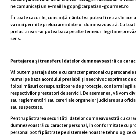
ne comunicați un e-mail la gdpr@carpatian-gourmet.ro
În toate cazurile, consimțământul va putea fi retras în ace
va mai permite prelucrarea datelor dumneavoastră. Cu toate a
prelucrarea s-ar putea baza pe alte temeiuri legitime prevăzu
sens.
Partajarea și transferul datelor dumneavoastră cu carac
Vă putem partaja datele cu caracter personal cu persoanele n
numai pe baza acordului prealabil și neechivoc exprimat de c
folosi măsuri corespunzătoare de protecție, conform legii ap
respectivilor prestatori de servicii. De asemenea, vă vom div
sau reglementări sau cereri ale organelor judiciare sau ofici
sau suspectate.
Pentru păstrarea securității datelor dumneavoastră cu caract
dumneavoastră cu caracter personal, în conformitate cu proce
personal pot fi păstrate pe sistemele noastre tehnologice de 