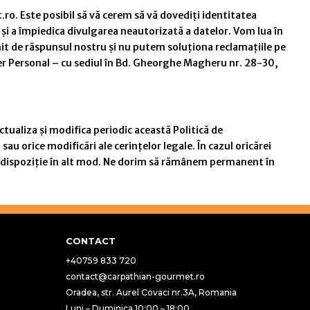
o. Este posibil să vă cerem să vă dovediți identitatea
 și a împiedica divulgarea neautorizată a datelor. Vom lua în
mit de răspunsul nostru și nu putem soluționa reclamațiile pe
ter Personal – cu sediul în Bd. Gheorghe Magheru nr. 28-30,
ctualiza și modifica periodic această Politică de
u orice modificări ale cerințelor legale. În cazul oricărei
la dispoziție în alt mod. Ne dorim să rămânem permanent în
CONTACT
+40759 833 720
contact@carpathian-gourmet.ro
Oradea, str. Aurel Covaci nr.3A, Romania
Luni – Duminica 10:00 – 18:00