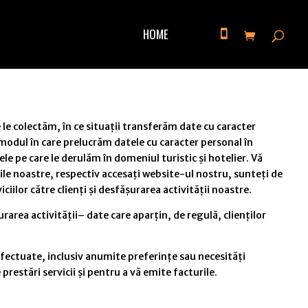
HOME
le colectăm, în ce situații transferăm date cu caracter
ă modul în care prelucrăm datele cu caracter personal în
le pe care le derulăm în domeniul turistic și hotelier. Vă
ile noastre, respectiv accesați website-ul nostru, sunteți de
ciilor către clienți și desfășurarea activității noastre.
rea activității– date care aparțin, de regulă, clienților
efectuate, inclusiv anumite preferințe sau necesități
restări servicii și pentru a vă emite facturile.