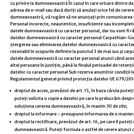
cu privire la dumneavoastră În cazul în care oricare dintre 
adresa de e-mail sau dacă doriți să anulați orice fel de cerer
dumneavoastră, vă rugăm să ne anunțați prin comunicarea u
Personal incorecte, neautentice, insuficiente sau incomplete p
datele dumneavoastră cu caracter personal, dar nu vom fi r
datelor dumneavoastră cu caracter personal Carpathian-Gour
ștergerea sau eliminarea datelor dumneavoastră cu caracter
rezonabil în scopurile definite la punctul 3 de mai sus și c
datele dumneavoastră cu caracter personal atunci când aces
altei persoane în justiție, până la finalul perioadei de rete
datelor cu caracter personal Sub rezerva anumitor condiții l
Regulamentul general privind protecția datelor UE 679/2016
dreptul de acces, prevăzut de art. 15, în baza căruia puteț
puteți solicita o copie a datelor pe care le prelucrăm des
soluționa cererea dumneavoastră, în maxim 30 de zile;
dreptul la informare – presupune informarea de o manieră c
dreptul la rectificare, prevăzut de art. 16, pe care îl pute
dumneavoastră. Puteți formula o astfel de cerere atunci 