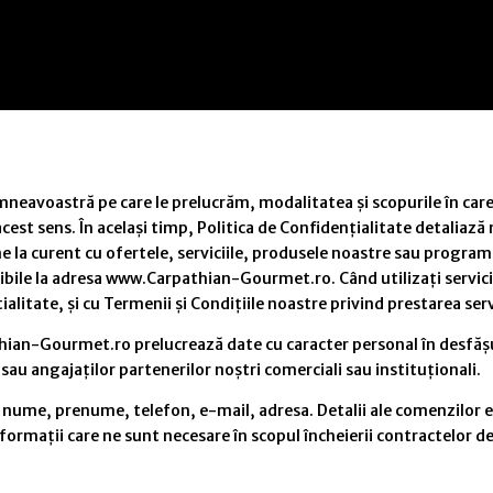
neavoastră pe care le prelucrăm, modalitatea și scopurile în care 
 acest sens. În același timp, Politica de Confidențialitate detaliaz
ine la curent cu ofertele, serviciile, produsele noastre sau programe
nibile la adresa www.Carpathian-Gourmet.ro. Când utilizați servici
alitate, și cu Termenii și Condițiile noastre privind prestarea servi
ian-Gourmet.ro prelucrează date cu caracter personal în desfășura
 sau angajaților partenerilor noștri comerciali sau instituționali.
: nume, prenume, telefon, e-mail, adresa. Detalii ale comenzilor 
ormații care ne sunt necesare în scopul încheierii contractelor de p