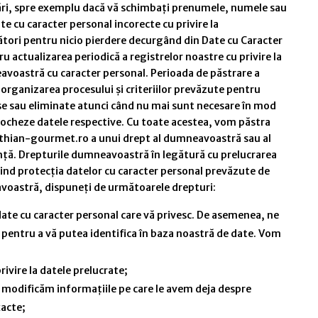
ficări, spre exemplu dacă vă schimbați prenumele, numele sau
te cu caracter personal incorecte cu privire la
ri pentru nicio pierdere decurgând din Date cu Caracter
u actualizarea periodică a registrelor noastre cu privire la
voastră cu caracter personal. Perioada de păstrare a
ganizarea procesului și criteriilor prevăzute pentru
se sau eliminate atunci când nu mai sunt necesare în mod
stocheze datele respective. Cu toate acestea, vom păstra
athian-gourmet.ro a unui drept al dumneavoastră sau al
stanță. Drepturile dumneavoastră în legătură cu prelucrarea
vind protecția datelor cu caracter personal prevăzute de
avoastră, dispuneți de următoarele drepturi:
 date cu caracter personal care vă privesc. De asemenea, ne
e pentru a vă putea identifica în baza noastră de date. Vom
ivire la datele prelucrate;
 să modificăm informațiile pe care le avem deja despre
acte;