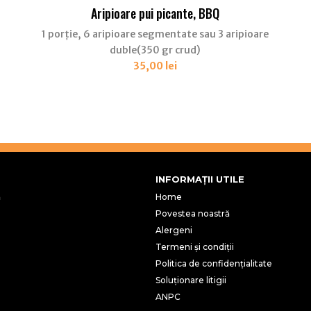
Aripioare pui picante, BBQ
1 porție, 6 aripioare segmentate sau 3 aripioare
duble(350 gr crud)
35,00
lei
INFORMAȚII UTILE
ă
Home
Povestea noastră
Alergeni
Termeni și condiții
Politica de confidențialitate
Soluționare litigii
ANPC