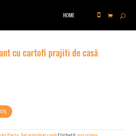
HOME
ant cu cartofi prajiti de casă
COȘ
et Party
,
Fel principal copii
Etichetă:
pui crispy