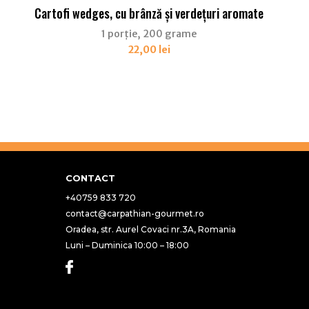
Cartofi wedges, cu brânză și verdețuri aromate
1 porție, 200 grame
22,00
lei
CONTACT
+40759 833 720
contact@carpathian-gourmet.ro
Oradea, str. Aurel Covaci nr.3A, Romania
Luni – Duminica 10:00 – 18:00