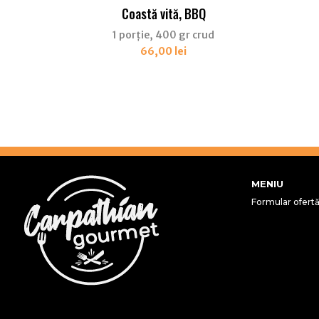
Coastă vită, BBQ
1 porție, 400 gr crud
66,00
lei
MENIU
Formular ofert