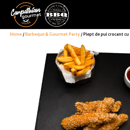
Home
/
Barbeque & Gourmet Party
/ Piept de pui crocant cu 