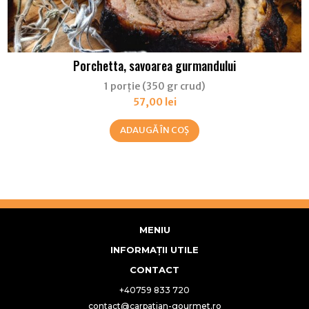
Porchetta, savoarea gurmandului
1 porție (350 gr crud)
57,00
lei
ADAUGĂ ÎN COȘ
MENIU
INFORMAȚII UTILE
CONTACT
+40759 833 720
contact@carpatian-gourmet.ro