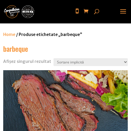
Home
/ Produse etichetate „barbeque”
barbeque
Afișez singurul rezultat