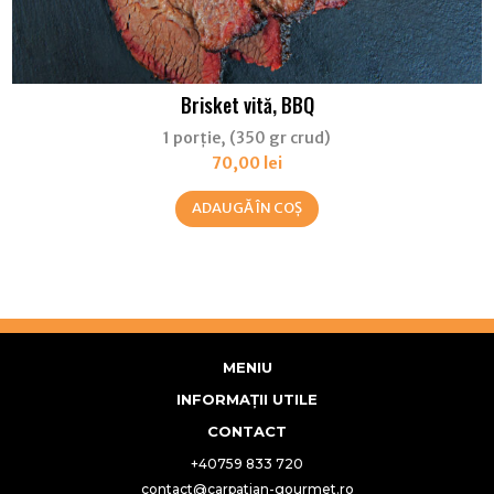
Brisket vită, BBQ
1 porție, (350 gr crud)
70,00
lei
ADAUGĂ ÎN COȘ
MENIU
INFORMAȚII UTILE
CONTACT
+40759 833 720
contact@carpatian-gourmet.ro