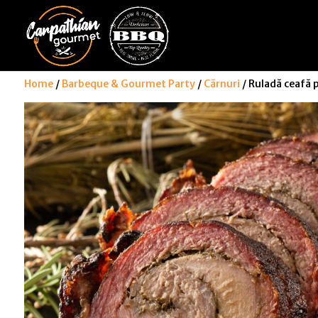
Home
/
Barbeque & Gourmet Party
/
Cărnuri
/ Ruladă ceafă 