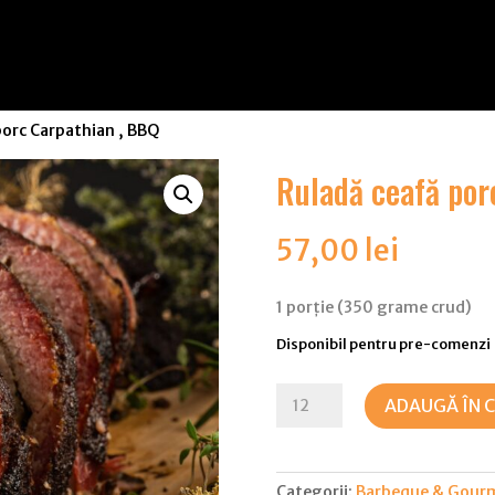
porc Carpathian , BBQ
Ruladă ceafă por
57,00
lei
1 porție (350 grame crud)
Disponibil pentru pre-comenzi
Cantitate
ADAUGĂ ÎN 
Ruladă
ceafă
porc
Categorii:
Barbeque & Gourm