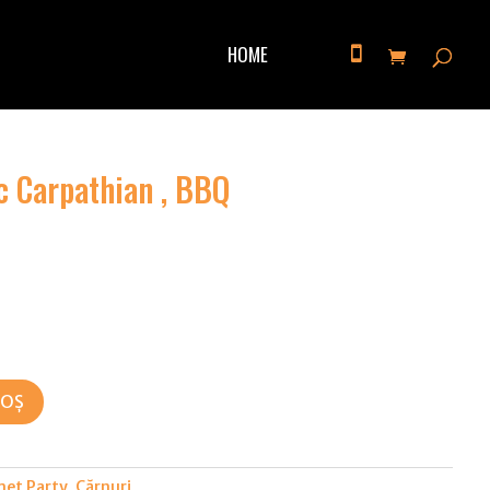
HOME
c Carpathian , BBQ
COȘ
et Party
,
Cărnuri