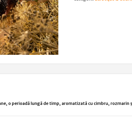
Carpathian
,
BBQ
emne, o perioadă lungă de timp, aromatizată cu cimbru, rozmarin 