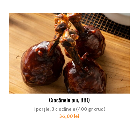
Ciocănele pui, BBQ
1 porție, 3 ciocănele (400 gr crud)
36,00
lei