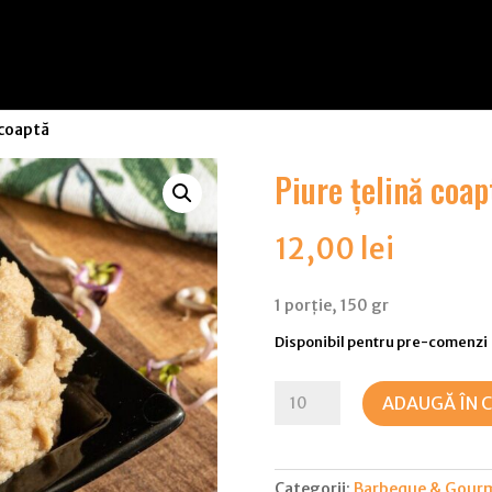
 coaptă
Piure țelină coap
12,00
lei
1 porție, 150 gr
Disponibil pentru pre-comenzi
Cantitate
ADAUGĂ ÎN 
Piure
țelină
coaptă
Categorii:
Barbeque & Gourm