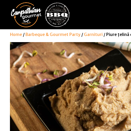
Home
/
Barbeque & Gourmet Party
/
Garnituri
/ Piure țelină