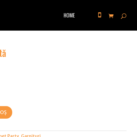
HOME
tă
COȘ
et Party
,
Garnituri