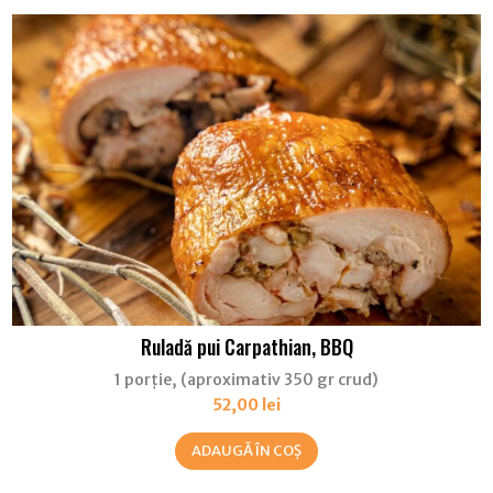
Ruladă pui Carpathian, BBQ
1 porție, (aproximativ 350 gr crud)
52,00
lei
ADAUGĂ ÎN COȘ