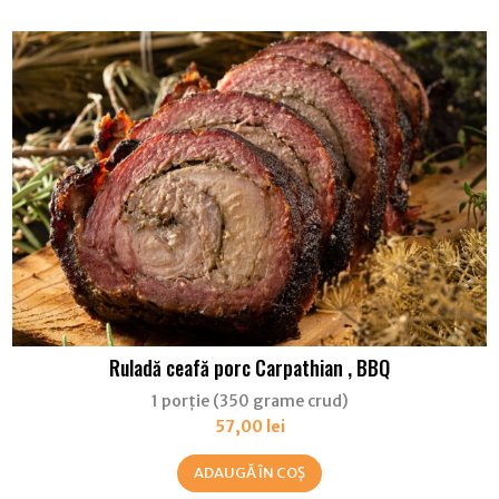
Ruladă ceafă porc Carpathian , BBQ
1 porție (350 grame crud)
57,00
lei
ADAUGĂ ÎN COȘ