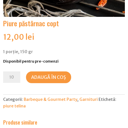
Piure păstârnac copt
12,00
lei
1 porție, 150 gr
Disponibil pentru pre-comenzi
Cantitate
ADAUGĂ ÎN COȘ
Piure
păstârnac
copt
Categorii:
Barbeque & Gourmet Party
,
Garnituri
Etichetă:
piure telina
Produse similare