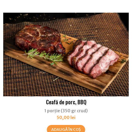
Ceafă de porc, BBQ
1 porție (350 gr crud)
50,00
lei
ADAUGĂ ÎN COȘ