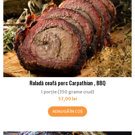
Ruladă ceafă porc Carpathian , BBQ
1 porție (350 grame crud)
57,00
lei
ADAUGĂ ÎN COȘ