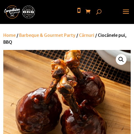
Home
/
Barbeque & Gourmet Party
/
Cărnuri
/ Ciocănele pui,
BBQ