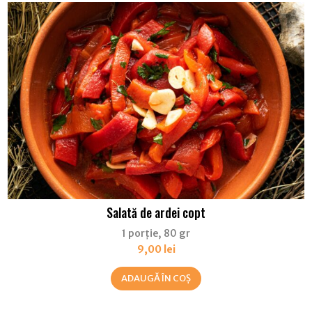
Salată de ardei copt
1 porție, 80 gr
9,00
lei
ADAUGĂ ÎN COȘ